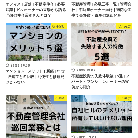
オフィス | 店舗 | 不動産仲介 | 必要
不動産管理 | 必要工事一覧 | 管理会
知識 | ビルオーナーの立場から語る
社 | 不動産オーナー向け | 適切な工
理想の仲介業者さんとは？
事で長寿命・資産の適正化を
物件探し
ビル経営
2022.09.30
2025.12.07
マンション | メリット | 新築 | 中古
不動産投資の失敗体験談 | 5選 | ア
| 戸建てとの比較 | 利便性と修繕だ
パート・マンションオーナーの実
けじゃない
例から紹介
不動産
ビル経営
2022.09.29