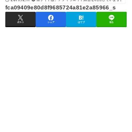
fca09409e80d8f9685724a81e2a85966_s
ポスト
シェア
はてブ
送る