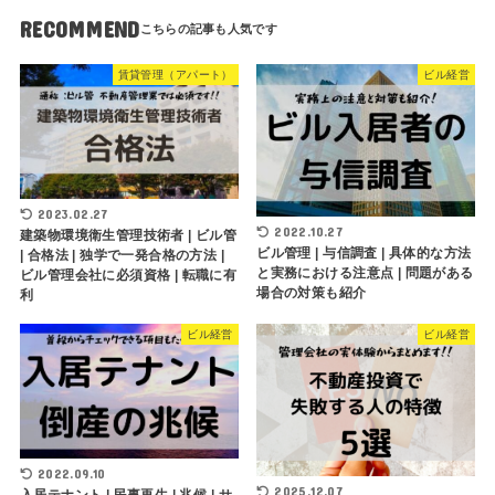
RECOMMEND
賃貸管理（アパート）
ビル経営
2023.02.27
2022.10.27
建築物環境衛生管理技術者 | ビル管
ビル管理 | 与信調査 | 具体的な方法
| 合格法 | 独学で一発合格の方法 |
と実務における注意点 | 問題がある
ビル管理会社に必須資格 | 転職に有
場合の対策も紹介
利
ビル経営
ビル経営
2022.09.10
2025.12.07