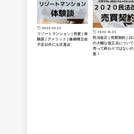
2022.09.23
2022.10.05
リゾートマンション | 投資 | 体
民法改正 | 売買契約 | 20
験談 | デメリット | 修繕積立金
の大幅な改正点について解
不足以外にも注意点
売って終わりではないの
意！