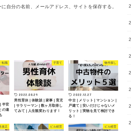
ーに自分の名前、メールアドレス、サイトを保存する。
・転職
子育て
物件探し
2022.08.29
2022.12.27
男性育休 | 体験談 | 家事 | 育児
中古 | メリット | マンション |
| 半官
| サラリーマン | 数ヶ月取得し
戸建て | 安いだけじゃないメ
業との違
てみて | 人生観変わります！
リット | 実物を見て検討でき
も
る！
法改正
ビル経営
ビル経営