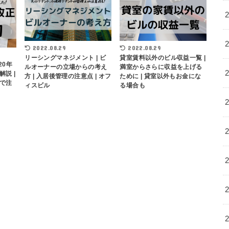
2022.08.29
2022.08.29
リーシングマネジメント | ビ
貸室賃料以外のビル収益一覧 |
20年
ルオーナーの立場からの考え
満室からさらに収益を上げる
説 |
方 | 入居後管理の注意点 | オフ
ために | 貸室以外もお金にな
で注
ィスビル
る場合も