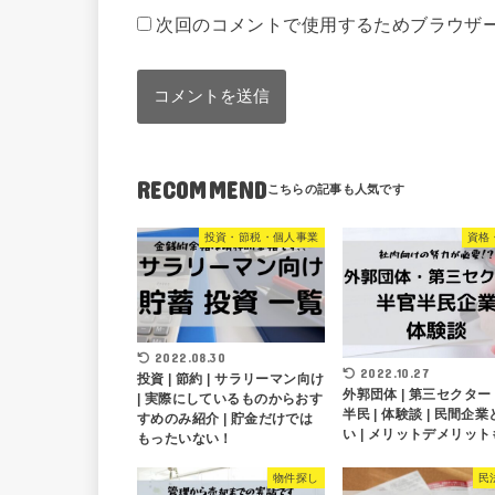
次回のコメントで使用するためブラウザ
RECOMMEND
投資・節税・個人事業
資格
2022.08.30
2022.10.27
投資 | 節約 | サラリーマン向け
外郭団体 | 第三セクター 
| 実際にしているものからおす
半民 | 体験談 | 民間企
すめのみ紹介 | 貯金だけでは
い | メリットデメリット
もったいない！
物件探し
民