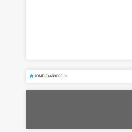
HOME
24489003_s