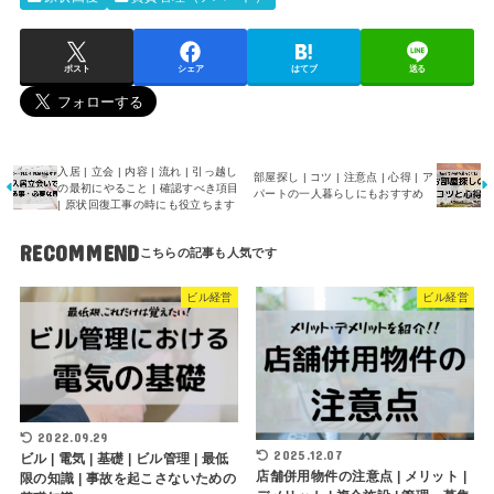
ポスト
シェア
はてブ
送る
入居 | 立会 | 内容 | 流れ | 引っ越し
部屋探し | コツ | 注意点 | 心得 | ア
の最初にやること | 確認すべき項目
パートの一人暮らしにもおすすめ
| 原状回復工事の時にも役立ちます
RECOMMEND
ビル経営
ビル経営
2022.09.29
2025.12.07
ビル | 電気 | 基礎 | ビル管理 | 最低
店舗併用物件の注意点 | メリット |
限の知識 | 事故を起こさないための