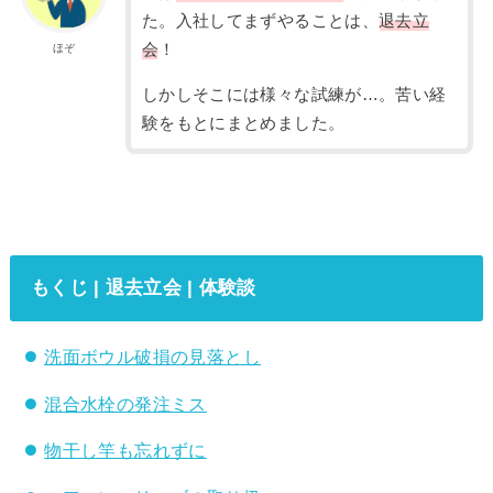
た。入社してまずやることは、
退去立
会
！
ほぞ
しかしそこには様々な試練が…。苦い経
験をもとにまとめました。
もくじ | 退去立会 | 体験談
洗面ボウル破損の見落とし
混合水栓の発注ミス
物干し竿も忘れずに