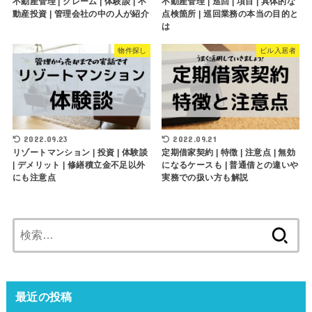
不動産管理 | クレーム | 体験談 | 不
不動産管理 | 巡回 | 項目 | 具体的な
動産投資 | 管理会社の中の人が紹介
点検箇所 | 巡回業務の本当の目的と
は
物件探し
ビル入居者
2022.09.23
2022.09.21
リゾートマンション | 投資 | 体験談
定期借家契約 | 特徴 | 注意点 | 無効
| デメリット | 修繕積立金不足以外
になるケースも | 普通借との違いや
にも注意点
実務での扱い方も解説
検
索:
最近の投稿