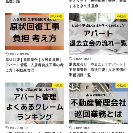
デメリット | 複合施設 | 管理、募集
基礎知識
するときの注意点
原状回復
不動産
2022.09.26
2022.10.11
原状回復 | 負担割合 | 入居者負担 |
退去立会い | やること | アパート |
アパート管理 | 入居者負担工事の考
不動産管理 | 原状回復 | 入居者側の
え方 | 不動産管理
準備項目一覧
不動産
不動産
2022.10.05
2022.10.12