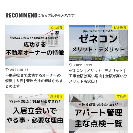
RECOMMEND
ビル経営
ビル経営
2022.09.19
2022.10.27
ゼネコン | メリット | デメリット |
不動産投資で成功するオーナーの
工事金額は高い理由 | 金額が高い分
特徴 | ８選 | 管理会社の経験からま
メリットも沢山！
とめます
原状回復
不動産