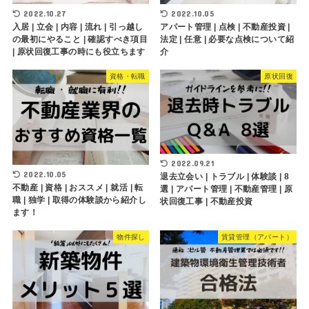
2022.10.27
2022.10.05
入居 | 立会 | 内容 | 流れ | 引っ越し
アパート管理 | 点検 | 不動産投資 |
の最初にやること | 確認すべき項目
法定 | 任意 | 必要な点検について紹
| 原状回復工事の時にも役立ちます
介
資格・転職
原状回復
2022.09.21
2022.10.05
退去立会い | トラブル | 体験談 | 8
不動産 | 資格 | おススメ | 就活 | 転
選 | アパート管理 | 不動産管理 | 原
職 | 独学 | 取得の体験談から紹介し
状回復工事 | 不動産投資
ます！
物件探し
賃貸管理（アパート）