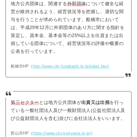
地方公共団体は、関連する
外郭団体
について健全な経
営が維持されるよう、経営状況等を把握し、適切な関
与を行うことが求められています。船橋市において
は、平成29年12月に外郭団体のあり方に関する指針を
策定し、資本金、基本金等の25%以上を出資または出
捐している団体について、経営状況等の評価や概要の
公表を行っています。
船橋市HP（
http://www.city.funabashi.lg.jp/index.html
第三セクター
とは地方公共団体が
出資又は出捐
を行っ
ている一般社団法人及び一般財団法人(公益社団法人及
び公益財団法人を含む)並びに会社法法人をいいます。
郡山市HP（
https://www.city.koriyama.lg.jp/
）