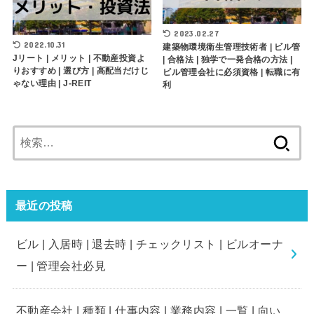
2023.02.27
2022.10.31
建築物環境衛生管理技術者 | ビル管
Jリート | メリット | 不動産投資よ
| 合格法 | 独学で一発合格の方法 |
りおすすめ | 選び方 | 高配当だけじ
ビル管理会社に必須資格 | 転職に有
ゃない理由 | J-REIT
利
検
索:
最近の投稿
ビル | 入居時 | 退去時 | チェックリスト | ビルオーナ
ー | 管理会社必見
不動産会社 | 種類 | 仕事内容 | 業務内容 | 一覧 | 向い