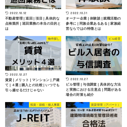
2022.10.12
2022.10.31
不動産管理 | 巡回 | 項目 | 具体的な
オーナー企業 | 体験談 | 就職活動の
点検箇所 | 巡回業務の本当の目的と
参考に | 同族企業あるある | 家族経
は
営ならではの特徴とは
物件探し
ビル経営
2022.12.27
2022.10.27
賃貸 | メリット | マンション | 戸建
ビル管理 | 与信調査 | 具体的な方法
て | ４選 | 購入との比較 | いつでも
と実務における注意点 | 問題がある
引っ越せるだけじゃない
場合の対策も紹介
投資・節税・個人事業
賃貸管理（アパート）