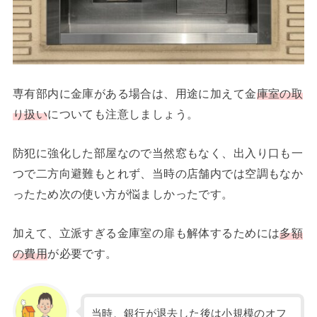
専有部内に金庫がある場合は、用途に加えて金
庫室の取
り扱い
についても注意しましょう。
防犯に強化した部屋なので当然窓もなく、出入り口も一
つで二方向避難もとれず、当時の店舗内では空調もなか
ったため次の使い方が悩ましかったです。
加えて、立派すぎる金庫室の扉も解体するためには
多額
の費用
が必要です。
当時、銀行が退去した後は小規模のオフ