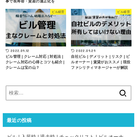
事で長寿命・資産の適正化を
ビル経営
ビル経営
2022.09.12
2022.09.29
ビル管理 | クレーム対応 | 対処法 |
自社ビル | デメリット | リスク | ビ
クレーム対応の心得とコツも紹介 |
ルオーナー | 賃貸がおススメ | 現役
クレームは宝の山？
ファシリティマネージャーが解説
検
索:
最近の投稿
ビル | 入居時 | 退去時 | チェックリスト | ビルオーナ