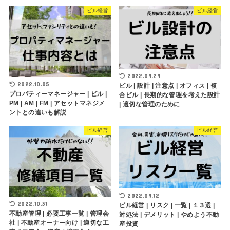
ビル経営
ビル経営
2022.09.29
2022.10.05
ビル | 設計 | 注意点 | オフィス | 複
プロパティーマネージャー | ビル |
合ビル | 長期的な管理を考えた設計
PM | AM | FM | アセットマネジメ
| 適切な管理のために
ントとの違いも解説
ビル経営
ビル経営
2022.09.12
2022.10.31
ビル経営 | リスク | 一覧 | １３選 |
不動産管理 | 必要工事一覧 | 管理会
対処法 | デメリット | やめよう不動
社 | 不動産オーナー向け | 適切な工
産投資