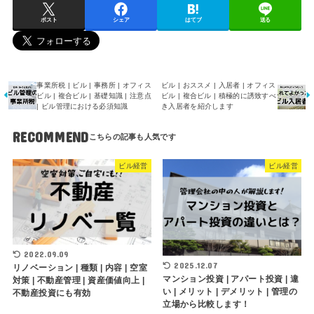
ポスト
シェア
はてブ
送る
事業所税 | ビル | 事務所 | オフィス
ビル | おススメ | 入居者 | オフィス
ビル | 複合ビル | 基礎知識 | 注意点
ビル | 複合ビル | 積極的に誘致すべ
| ビル管理における必須知識
き入居者を紹介します
RECOMMEND
ビル経営
ビル経営
2022.09.09
2025.12.07
リノベーション | 種類 | 内容 | 空室
マンション投資 | アパート投資 | 違
対策 | 不動産管理 | 資産価値向上 |
い | メリット | デメリット | 管理の
不動産投資にも有効
立場から比較します！