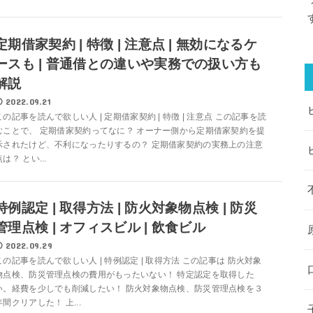
定期借家契約 | 特徴 | 注意点 | 無効になるケ
ースも | 普通借との違いや実務での扱い方も
解説
2022.09.21
この記事を読んで欲しい人 | 定期借家契約 | 特徴 | 注意点 この記事を読
むことで、 定期借家契約ってなに？ オーナー側から定期借家契約を提
示されたけど、不利になったりするの？ 定期借家契約の実務上の注意
点は？ とい...
特例認定 | 取得方法 | 防火対象物点検 | 防災
管理点検 | オフィスビル | 飲食ビル
2022.09.29
この記事を読んで欲しい人 | 特例認定 | 取得方法 この記事は 防火対象
物点検、防災管理点検の費用がもったいない！ 特定認定を取得した
い。経費を少しでも削減したい！ 防火対象物点検、防災管理点検を３
年間クリアした！ 上...