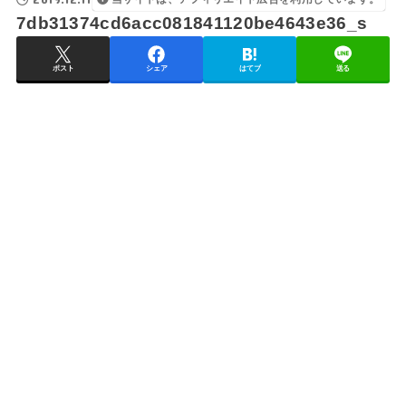
7db31374cd6acc081841120be4643e36_s
ポスト
シェア
はてブ
送る