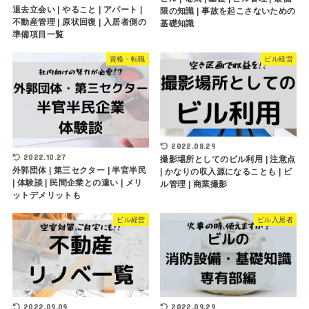
退去立会い | やること | アパート |
限の知識 | 事故を起こさないための
不動産管理 | 原状回復 | 入居者側の
基礎知識
準備項目一覧
資格・転職
ビル経営
2022.08.29
2022.10.27
撮影場所としてのビル利用 | 注意点
外郭団体 | 第三セクター | 半官半民
| かなりの収入源になることも | ビ
| 体験談 | 民間企業との違い | メリ
ル管理 | 商業撮影
ットデメリットも
ビル経営
ビル入居者
2022.09.09
2022.09.29