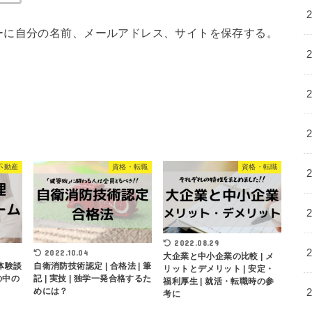
ーに自分の名前、メールアドレス、サイトを保存する。
不動産
資格・転職
資格・転職
2022.08.29
2022.10.04
大企業と中小企業の比較 | メ
 体験談
自衛消防技術認定 | 合格法 | 筆
リットとデメリット | 安定・
の中の
記 | 実技 | 独学一発合格するた
福利厚生 | 就活・転職時の参
めには？
考に