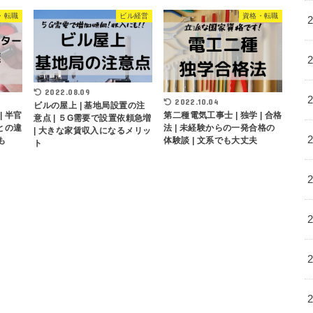
・転職
ビル経営
資格・転職
2022.08.09
2022.10.04
ビルの屋上 | 基地局設置の注
| 半官
第二種電気工事士 | 独学 | 合格
意点 | ５G需要で設置依頼急増
業との違
法 | 未経験からの一発合格の
| 大きな家賃収入になるメリッ
も
体験談 | 文系でも大丈夫
ト