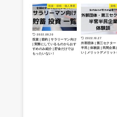
投資・節税・個人事業
資格
2022.08.30
2022.10.27
投資 | 節約 | サラリーマン向け
外郭団体 | 第三セクター 
| 実際にしているものからおす
半民 | 体験談 | 民間企
すめのみ紹介 | 貯金だけでは
い | メリットデメリット
もったいない！