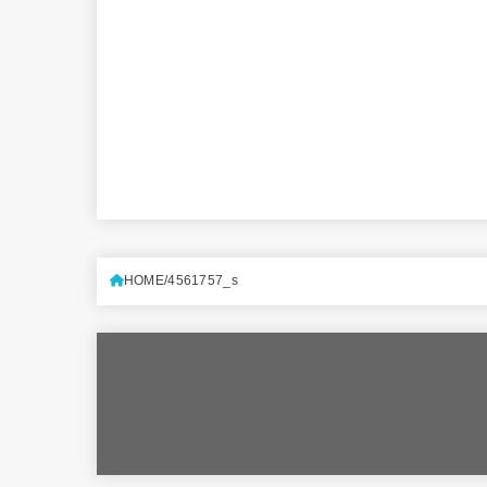
HOME
4561757_s