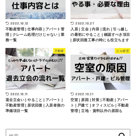
2022.10.12
2022.10.27
不動産管理 | 仕事内容 | アパート管
入居 | 立会 | 内容 | 流れ | 引っ越し
理 | クレーム処理だけじゃない | 業
の最初にやること | 確認すべき項目
務一覧
| 原状回復工事の時にも役立ちます
不動産
ビル経営
2022.10.11
2022.10.31
退去立会い | やること | アパート |
空室 | 原因 | 対策 | 不動産 | アパー
不動産管理 | 原状回復 | 入居者側の
ト | 戸建て | オフィスビル | 不動産
準備項目一覧
管理 | 立地・賃料以外の原因も
検