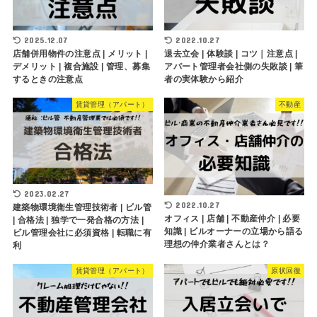
2025.12.07
2022.10.27
店舗併用物件の注意点 | メリット |
退去立会 | 体験談 | コツ｜注意点 |
デメリット | 複合施設 | 管理、募集
アパート管理者会社側の失敗談 | 筆
するときの注意点
者の実体験から紹介
賃貸管理（アパート）
不動産
2023.02.27
2022.10.27
建築物環境衛生管理技術者 | ビル管
オフィス | 店舗 | 不動産仲介 | 必要
| 合格法 | 独学で一発合格の方法 |
知識 | ビルオーナーの立場から語る
ビル管理会社に必須資格 | 転職に有
理想の仲介業者さんとは？
利
賃貸管理（アパート）
原状回復