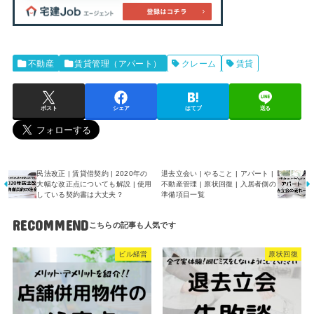
不動産
賃貸管理（アパート）
クレーム
賃貸
ポスト
シェア
はてブ
送る
民法改正 | 賃貸借契約 | 2020年の
退去立会い | やること | アパート |
大幅な改正点についても解説 | 使用
不動産管理 | 原状回復 | 入居者側の
している契約書は大丈夫？
準備項目一覧
RECOMMEND
ビル経営
原状回復